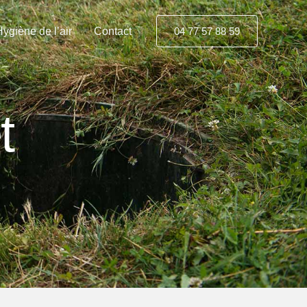
ygiène de l’air
Contact
04 77 57 88 59
t