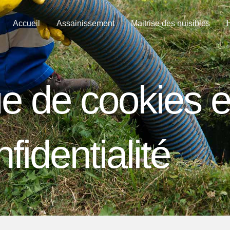
Accueil
Assainissement
Maitrise des nuisibles
H
ue de cookies e
fidentialité