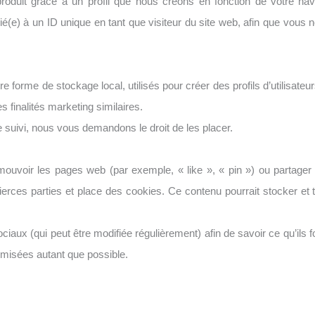
oduit grâce à un profil que nous créons en fonction de votre navi
é(e) à un ID unique en tant que visiteur du site web, afin que vous 
forme de stockage local, utilisés pour créer des profils d’utilisateurs 
s finalités marketing similaires.
uivi, nous vous demandons le droit de les placer.
ouvoir les pages web (par exemple, « like », « pin ») ou partager
erces parties et place des cookies. Ce contenu pourrait stocker et tr
sociaux (qui peut être modifiée régulièrement) afin de savoir ce qu’ils
misées autant que possible.